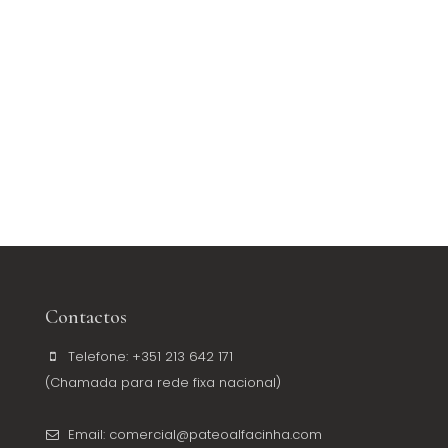
Contactos
Telefone: +351 213 642 171
(Chamada para rede fixa nacional)
Email: comercial@pateoalfacinha.com